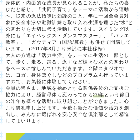
身体的・内面的な成長が見られることが、私たちの喜
びだと感じ、「共同子育て」をテーマに活動から運動
へ、従来の泳法指導は勿論のこと、年に一回全会員対
象に安全水泳や避難訓練も取り入れ生涯を通じた“水”と
の関わりを大切に考え活動しています。スイミング以
外にも「エイベックス・ダンスマスター」、「バレエ
教室」、「ガウディア（国語/算数）も併せて開講して
います。（2017年8月より米沢に本社移転）
大人の方達は「活力生活」をテーマに生活の一部とし
て、歩く、走る、踊る、泳ぐなど様々な水との関わり
をベースに愉しんでいただきます。２階スタジオで
は、ヨガ、身体ほぐしなどのプログラムも行っていま
すので、お気軽に体験してください。
会員の皆さま、地域を始めとする関係各位のご支援ご
協力により、経営母体も変わってから
20年
という節目
の昨年も様々な活動に取り組むことができました。心
より御礼申し上げます。今後も新たな価値や活力を創
出し、みんなに選ばれる安心安全な倶楽部として精進
してまいります。