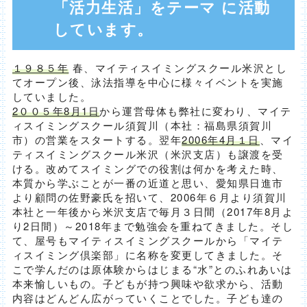
「活力生活」をテーマ に活動
しています。
１９８５年
春、マイティスイミングスクール米沢とし
てオープン後、泳法指導を中心に様々イベントを実施
していました。
2００５年8月1日
から運営母体も弊社に変わり、マイテ
ィスイミングスクール須賀川（本社：福島県須賀川
市）の営業をスタートする。翌年
2006年4月１日
、マイ
ティスイミングスクール米沢（米沢支店）も譲渡を受
ける。改めてスイミングでの役割は何かを考えた時、
本質から学ぶことが一番の近道と思い、愛知県日進市
より顧問の佐野豪氏を招いて、2006年６月より須賀川
本社と一年後から米沢支店で毎月３日間（2017年8月よ
り2日間）～2018年まで勉強会を重ねてきました。そし
て、屋号もマイティスイミングスクールから「マイテ
ィスイミング倶楽部」に名称を変更してきました。そ
こで学んだのは原体験からはじまる“水”とのふれあいは
本来愉しいもの。子どもが持つ興味や欲求から、活動
内容はどんどん広がっていくことでした。子ども達の