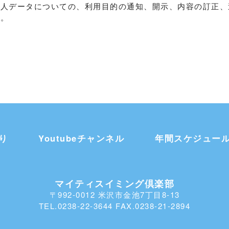
個人データについての、利用目的の通知、開示、内容の訂正、
す。
り
Youtubeチャンネル
年間スケジュー
マイティスイミング倶楽部
〒992-0012 米沢市金池7丁目8-13
TEL.0238-22-3644 FAX.0238-21-2894