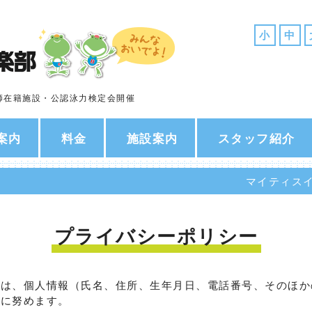
小
中
師在籍施設・公認泳力検定会開催
案内
料金
施設案内
スタッフ紹介
マイティス
プライバシーポリシー
）は、個人情報（氏名、住所、生年月日、電話番号、そのほか
底に努めます。